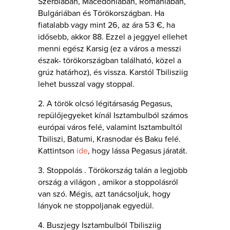
Szerbiában, Macedóniában, Romániában,
Bulgáriában és Törökországban. Ha
fiatalabb vagy mint 26, az ára 53 €, ha
idősebb, akkor 88. Ezzel a jeggyel ellehet
menni egész Karsig (ez a város a messzi
észak- törökországban található, közel a
grúz határhoz), és vissza. Karstól Tbilisziig
lehet busszal vagy stoppal.
2. A török olcsó légitársaság Pegasus,
repülőjegyeket kínál Isztambulból számos
európai város felé, valamint Isztambultól
Tbiliszi, Batumi, Krasnodar és Baku felé.
Kattintson
ide
, hogy lássa Pegasus járatát.
3. Stoppolás . Törökország talán a legjobb
ország a világon , amikor a stoppolásról
van szó. Mégis, azt tanácsoljuk, hogy
lányok ne stoppoljanak egyedül.
4. Buszjegy Isztambulból Tbilisziig