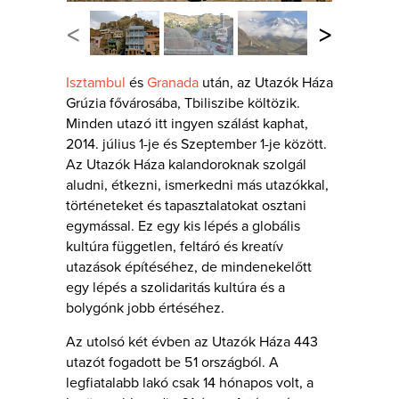
<
>
Isztambul
és
Granada
után, az Utazók Háza
Grúzia fővárosába, Tbiliszibe költözik.
Minden utazó itt ingyen szálást kaphat,
2014. július 1-je és Szeptember 1-je között.
Az Utazók Háza kalandoroknak szolgál
aludni, étkezni, ismerkedni más utazókkal,
történeteket és tapasztalatokat osztani
egymással. Ez egy kis lépés a globális
kultúra független, feltáró és kreatív
utazások építéséhez, de mindenekelőtt
egy lépés a szolidaritás kultúra és a
bolygónk jobb értéséhez.
Az utolsó két évben az Utazók Háza 443
utazót fogadott be 51 országból. A
legfiatalabb lakó csak 14 hónapos volt, a