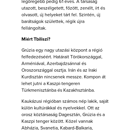
legöregebb pedig 61 éves. A társaság
utazott, beszélgetett, főzött, zenélt, írt és
olvasott, új helyeket tárt fel. Szintén, új
barátságok születtek, régik újra
fellángoltak.
Miért Tbiliszi?
Grúzia egy nagy utazási központ a régió
felfedezéséért. Határait Törökországgal,
Arméniával, Azerbajdzsánnal és
Oroszországgal osztja. Irán és az Iraki
Kurdisztán nincsenek messze. Kompon át
lehet jutni a Kaszpi-tengeren
Türkmenisztánba és Kazakhsztánba.
Kaukázusi régióban számos nép lakik, saját
külön kultúrákkal és nyelvekkel. Ott az
orosz köztársaság Dagesztán, Grúzia és a
Kaszpi tenger között. Közel vannak
Abházia, Svanetia, Kabard-Balkaria,