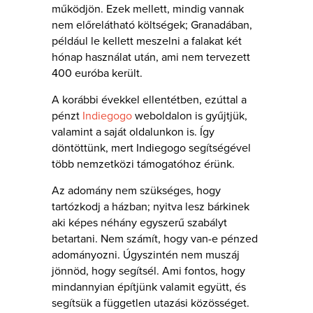
működjön. Ezek mellett, mindig vannak
nem előrelátható költségek; Granadában,
például le kellett meszelni a falakat két
hónap használat után, ami nem tervezett
400 euróba került.
A korábbi évekkel ellentétben, ezúttal a
pénzt
Indiegogo
weboldalon is gyűjtjük,
valamint a saját oldalunkon is. Így
döntöttünk, mert Indiegogo segítségével
több nemzetközi támogatóhoz érünk.
Az adomány nem szükséges, hogy
tartózkodj a házban; nyitva lesz bárkinek
aki képes néhány egyszerű szabályt
betartani. Nem számít, hogy van-e pénzed
adományozni. Úgyszintén nem muszáj
jönnöd, hogy segítsél. Ami fontos, hogy
mindannyian építjünk valamit együtt, és
segítsük a független utazási közösséget.