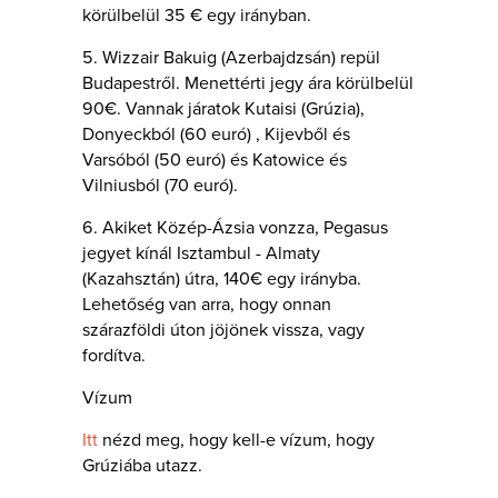
körülbelül 35 € egy irányban.
5. Wizzair Bakuig (Azerbajdzsán) repül
Budapestről. Menettérti jegy ára körülbelül
90€. Vannak járatok Kutaisi (Grúzia),
Donyeckból (60 euró) , Kijevből és
Varsóból (50 euró) és Katowice és
Vilniusból (70 euró).
6. Akiket Közép-Ázsia vonzza, Pegasus
jegyet kínál Isztambul - Almaty
(Kazahsztán) útra, 140€ egy irányba.
Lehetőség van arra, hogy onnan
szárazföldi úton jöjönek vissza, vagy
fordítva.
Vízum
Itt
nézd meg, hogy kell-e vízum, hogy
Grúziába utazz.