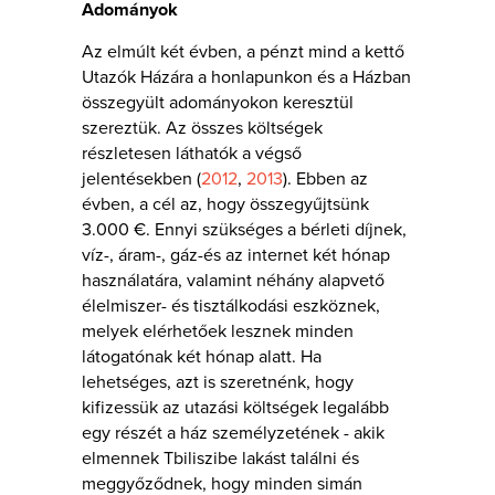
Adományok
Az elmúlt két évben, a pénzt mind a kettő
Utazók Házára a honlapunkon és a Házban
összegyült adományokon keresztül
szereztük. Az összes költségek
részletesen láthatók a végső
jelentésekben (
2012
,
2013
). Ebben az
évben, a cél az, hogy összegyűjtsünk
3.000 €. Ennyi szükséges a bérleti díjnek,
víz-, áram-, gáz-és az internet két hónap
használatára, valamint néhány alapvető
élelmiszer- és tisztálkodási eszköznek,
melyek elérhetőek lesznek minden
látogatónak két hónap alatt. Ha
lehetséges, azt is szeretnénk, hogy
kifizessük az utazási költségek legalább
egy részét a ház személyzetének - akik
elmennek Tbiliszibe lakást találni és
meggyőződnek, hogy minden simán