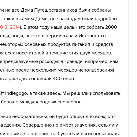
ньги на все Дома Путешественников были собраны
, так и в самом Доме; все расходам были подробно
013
,
2014
). В этом году наша цель - это собрать 2000
нды, воды, электроэнергии, газа и Интернета в
 некоторых основных продуктов питания и средств
ля всех посетителей в течение этих двух месяцев.
епредсказуемые расходы: в Гранаде, например, нам
ненные после нескольких месяцев использования)
ые расходы составили 400 евро .
т Indiegogo, а также здесь. Мы решили использовать
чь больше международных спонсоров.
ия необязательны; он будет открыт для всех, кто
оведения. Совершенно не имеет значения, есть ли у
к и не имеет значения то, будете ли вы использовать